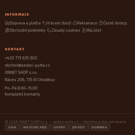
INFORMACE
Doprava a platba
Vrácení zboží
Reklamace
Časté dotazy
Obchodní podmínky
Zásady cookies
Můj účet
KONTAKT
+420 773 635 902
obchod@sedaci-pytle.cz
ONNET SHOP s.r.o.
Náves 206, 735 61 Chotěbuz
Po–Pá 8:00–15:00
Kompletní kontakty
© 2026 ONNET SHOP s.r.o. — sedaci-pytle.cz — Všechna práva vyhrazena
VISA
MASTERCARD
GOPAY
QR KÓD
DOBÍRKA