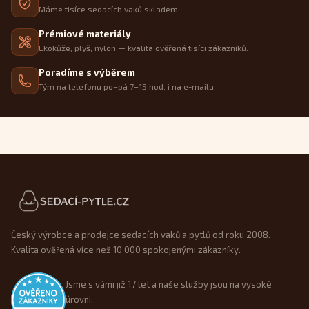
Máme tisíce sedacích vaků skladem.
Prémiové materiály
Ekokůže, plyš, nylon — kvalita ověřená tisíci zákazníků.
Poradíme s výběrem
Tým na telefonu po–pá 7–15 hod. i na e-mailu.
Patička webu
Český výrobce a prodejce sedacích vaků a pytlů od roku 2008.
Kvalita ověřená více než 10 000 spokojenými zákazníky.
Jsme s vámi již 17 let a naše služby jsou na vysoké
úrovni.