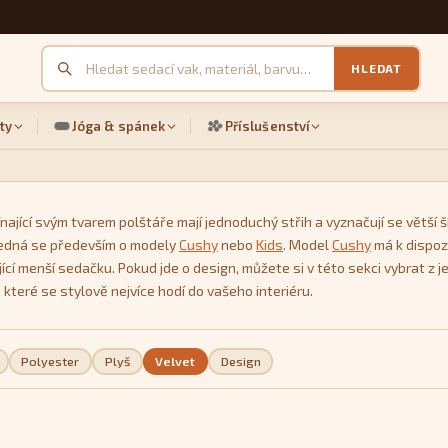
HLEDAT
ty
Jóga & spánek
Příslušenství
nající svým tvarem polštáře mají jednoduchý střih a vyznačují se větší ší
 Jedná se především o modely
Cushy
nebo
Kids
. Model
Cushy
má k dispozi
ující menší sedačku. Pokud jde o design, můžete si v této sekci vybrat
 které se stylově nejvíce hodí do vašeho interiéru.
Polyester
Plyš
Velvet
Design