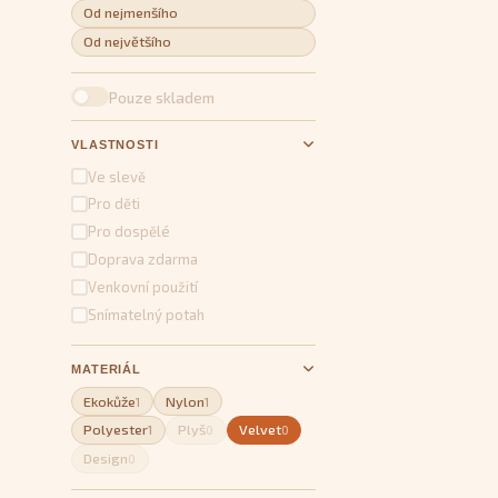
Od nejmenšího
Od největšího
Pouze skladem
VLASTNOSTI
Ve slevě
Pro děti
Pro dospělé
Doprava zdarma
Venkovní použití
Snímatelný potah
MATERIÁL
Ekokůže
Nylon
1
1
Polyester
Plyš
Velvet
1
0
0
Design
0