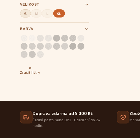
VELIKOST
S
M
L
XL
BARVA
Zrušit filtry
Doprava zdarma od 5 000 Kč
Zbož
Česká pošta nebo DPD . Odeslání do 24
Máme 
hodin.