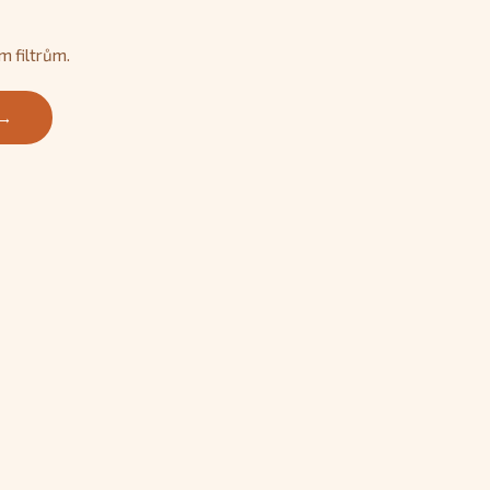
m filtrům.
 →