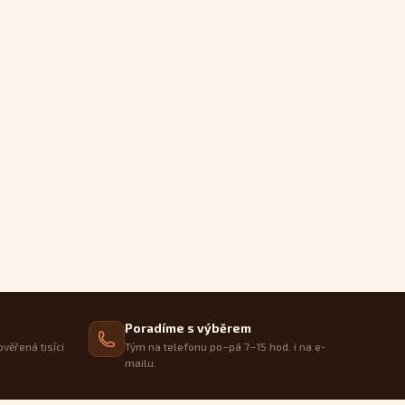
Poradíme s výběrem
ověřená tisíci
Tým na telefonu po–pá 7–15 hod. i na e-
mailu.