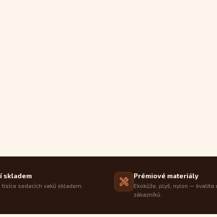
í skladem
Prémiové materiály
tisíce sedacích vaků skladem.
Ekokůže, plyš, nylon — kvalita 
zákazníků.