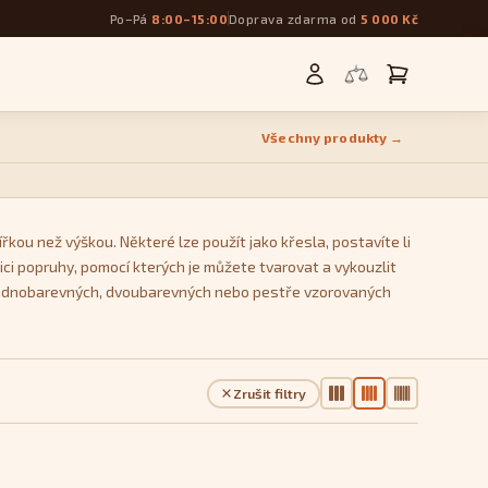
Po–Pá
8:00–15:00
Doprava zdarma od
5 000 Kč
Všechny produkty →
řkou než výškou. Některé lze použít jako křesla, postavíte li
ci popruhy, pomocí kterých je můžete tvarovat a vykouzlit
 z jednobarevných, dvoubarevných nebo pestře vzorovaných
Zrušit filtry