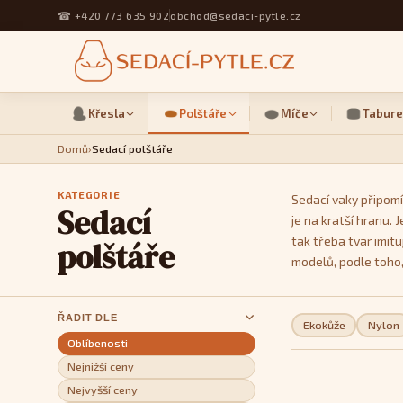
☎
+420 773 635 902
obchod@sedaci-pytle.cz
Křesla
Polštáře
Míče
Tabure
Domů
›
Sedací polštáře
KATEGORIE
Sedací vaky připomí
Sedací
je na kratší hranu.
tak třeba tvar imit
polštáře
modelů, podle toho,
ŘADIT DLE
Ekokůže
Nylon
Oblíbenosti
Nejnižší ceny
Nejvyšší ceny