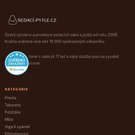
Patička webu
Český výrobce a prodejce sedacích vaků a pytlů od roku 2008.
Kvalita ověřená více než 10 000 spokojenými zákazníky.
Jsme s vámi již 17 let a naše služby jsou na vysoké
úrovni.
KATEGORIE
Křesla
Taburety
Polštáře
Míče
Jóga
spánek
&
Příslušenství