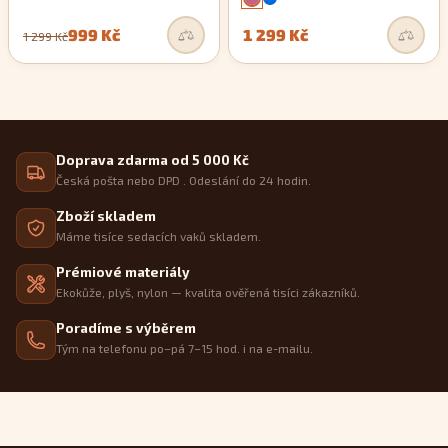
999 Kč
1 299 Kč
1 299 Kč
Doprava zdarma od 5 000 Kč
Česká pošta nebo DPD . Odeslání do 24 hodin.
Zboží skladem
Máme tisíce sedacích vaků skladem.
Prémiové materiály
Ekokůže, plyš, nylon — kvalita ověřená tisíci zákazníků.
Poradíme s výběrem
Tým na telefonu po–pá 7–15 hod. i na e-mailu.