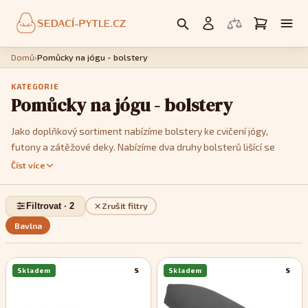
Domů
›
Pomůcky na jógu - bolstery
KATEGORIE
Pomůcky na jógu - bolstery
Jako doplňkový sortiment nabízíme bolstery ke cvičení jógy,
futony a zátěžové deky. Nabízíme dva druhy bolsterů lišící se
tvarem. Jsou to
bolster válec 70x20 cm
a
bolster hranatý
Číst více
70x22x10 cm
. Jedná se o 100% přírodní produkty z bavlny
naplněné pohankovými lusky.
Filtrovat · 2
Zrušit filtry
Bavlna
Skladem
S
Skladem
S