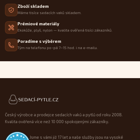
Zboží skladem
Máme tisíce sedacích vaků skladem.
Prémiové materiály
Ekokůže, plyš, nylon — kvalita ověřená tisíci zákazníků.
Poradíme s výběrem
Tým na telefonu po–pá 7–15 hod. i na e-mailu.
Patička webu
Český výrobce a prodejce sedacích vaků a pytlů od roku 2008.
Kvalita ověřená více než 10 000 spokojenými zákazníky.
Jsme s vámi již 17 let a naše služby jsou na vysoké