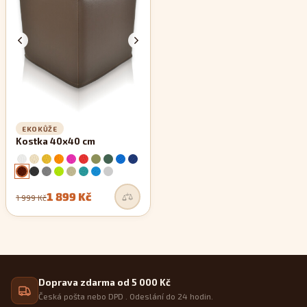
zachovávají si své rovné linie.
EKOKŮŽE
Kostka 40x40 cm
1 899 Kč
1 999 Kč
Doprava zdarma od 5 000 Kč
Česká pošta nebo DPD . Odeslání do 24 hodin.