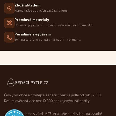
Zboží skladem
Máme tisíce sedacích vaků skladem.
Prémiové materiály
Ekokůže, plyš, nylon — kvalita ověřená tisíci zákazníků.
Poradíme s výběrem
Tým na telefonu po–pá 7–15 hod. i na e-mailu.
Patička webu
Český výrobce a prodejce sedacích vaků a pytlů od roku 2008.
Kvalita ověřená více než 10 000 spokojenými zákazníky.
Jsme s vámi již 17 let a naše služby jsou na vysoké