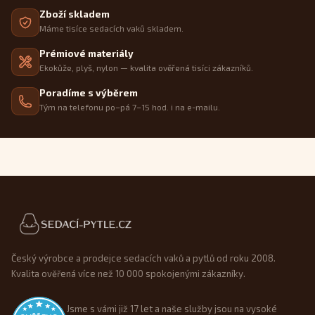
Zboží skladem
Máme tisíce sedacích vaků skladem.
Prémiové materiály
Ekokůže, plyš, nylon — kvalita ověřená tisíci zákazníků.
Poradíme s výběrem
Tým na telefonu po–pá 7–15 hod. i na e-mailu.
Patička webu
Český výrobce a prodejce sedacích vaků a pytlů od roku 2008.
Kvalita ověřená více než 10 000 spokojenými zákazníky.
Jsme s vámi již 17 let a naše služby jsou na vysoké