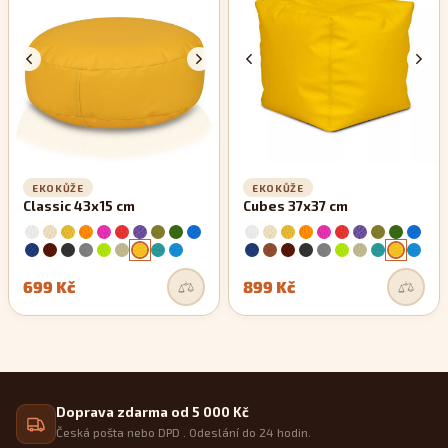
zachovávají si své rovné linie.
EKOKŮŽE
EKOKŮŽE
Classic 43x15 cm
Cubes 37x37 cm
699 Kč
899 Kč
Doprava zdarma od 5 000 Kč
Česká pošta nebo DPD . Odeslání do 24 hodin.