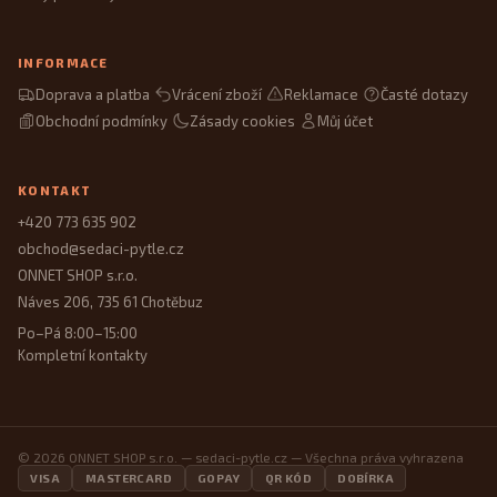
INFORMACE
Doprava a platba
Vrácení zboží
Reklamace
Časté dotazy
Obchodní podmínky
Zásady cookies
Můj účet
KONTAKT
+420 773 635 902
obchod@sedaci-pytle.cz
ONNET SHOP s.r.o.
Náves 206, 735 61 Chotěbuz
Po–Pá 8:00–15:00
Kompletní kontakty
© 2026 ONNET SHOP s.r.o. — sedaci-pytle.cz — Všechna práva vyhrazena
VISA
MASTERCARD
GOPAY
QR KÓD
DOBÍRKA