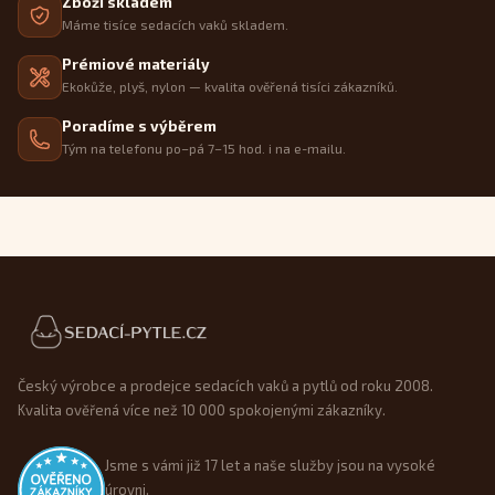
Zboží skladem
Máme tisíce sedacích vaků skladem.
Prémiové materiály
Ekokůže, plyš, nylon — kvalita ověřená tisíci zákazníků.
Poradíme s výběrem
Tým na telefonu po–pá 7–15 hod. i na e-mailu.
Patička webu
Český výrobce a prodejce sedacích vaků a pytlů od roku 2008.
Kvalita ověřená více než 10 000 spokojenými zákazníky.
Jsme s vámi již 17 let a naše služby jsou na vysoké
úrovni.