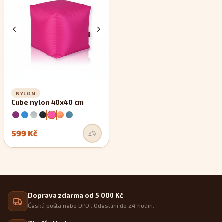
zachovávají si své rovné linie.
NYLON
Cube nylon 40x40 cm
599 Kč
Doprava zdarma od 5 000 Kč
Česká pošta nebo DPD . Odeslání do 24 hodin.