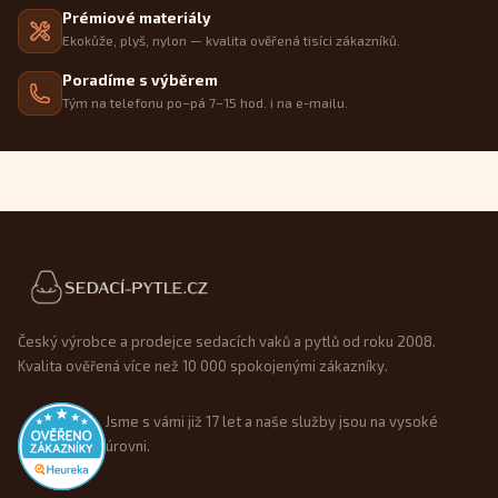
Prémiové materiály
Ekokůže, plyš, nylon — kvalita ověřená tisíci zákazníků.
Poradíme s výběrem
Tým na telefonu po–pá 7–15 hod. i na e-mailu.
Patička webu
Český výrobce a prodejce sedacích vaků a pytlů od roku 2008.
Kvalita ověřená více než 10 000 spokojenými zákazníky.
Jsme s vámi již 17 let a naše služby jsou na vysoké
úrovni.