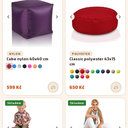
zachovávají si své rovné linie.
NYLON
POLYESTER
Cube nylon 40x40 cm
Classic polyester 43x15
cm
599 Kč
650 Kč
Skladem
Skladem