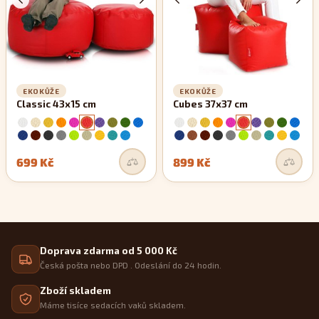
EKOKŮŽE
EKOKŮŽE
Classic 43x15 cm
Cubes 37x37 cm
699 Kč
899 Kč
Doprava zdarma od 5 000 Kč
Česká pošta nebo DPD . Odeslání do 24 hodin.
Zboží skladem
Máme tisíce sedacích vaků skladem.