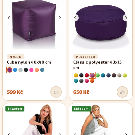
zachovávají si své rovné linie.
NYLON
POLYESTER
Cube nylon 40x40 cm
Classic polyester 43x15
cm
599 Kč
650 Kč
Skladem
Skladem