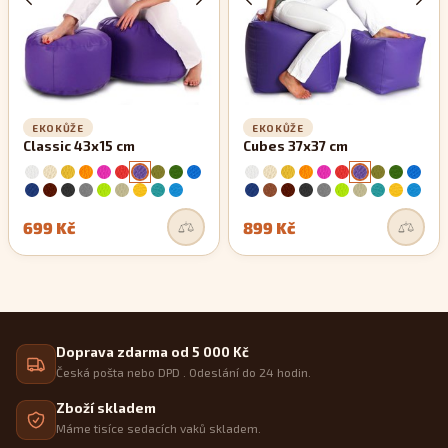
EKOKŮŽE
EKOKŮŽE
Classic 43x15 cm
Cubes 37x37 cm
699 Kč
899 Kč
Doprava zdarma od 5 000 Kč
Česká pošta nebo DPD . Odeslání do 24 hodin.
Zboží skladem
Máme tisíce sedacích vaků skladem.