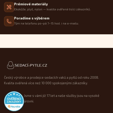
Prémiové materiály
Ekokůže, plyš, nylon — kvalita ověřená tisíci zákazníků.
Poradíme s výběrem
Tým na telefonu po–pá 7–15 hod. i na e-mailu.
Patička webu
Český výrobce a prodejce sedacích vaků a pytlů od roku 2008.
Kvalita ověřená více než 10 000 spokojenými zákazníky.
Jsme s vámi již 17 let a naše služby jsou na vysoké
úrovni.