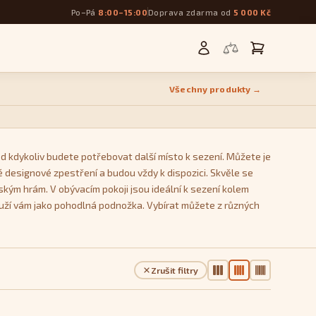
Po–Pá
8:00–15:00
Doprava zdarma od
5 000 Kč
Všechny produkty →
d kdykoliv budete potřebovat další místo k sezení. Můžete je
 designové zpestření a budou vždy k dispozici. Skvěle se
ským hrám. V obývacím pokoji jsou ideální k sezení kolem
ouží vám jako pohodlná podnožka. Vybírat můžete z různých
Kostka
, který se během používání nedeformují a zachovávají
Zrušit filtry