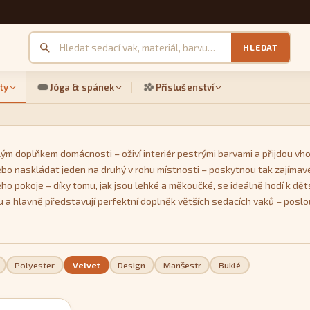
HLEDAT
ty
Jóga & spánek
Příslušenství
ým doplňkem domácnosti – oživí interiér pestrými barvami a přijdou vho
ebo naskládat jeden na druhý v rohu místnosti – poskytnou tak zajímavé
ho pokoje – díky tomu, jak jsou lehké a měkoučké, se ideálně hodí k dět
u a hlavně představují perfektní doplněk větších sedacích vaků – posl
 samozřejmě také z velkého množství pestrých barev. Unikátní je model
Polyester
Velvet
Design
Manšestr
Buklé