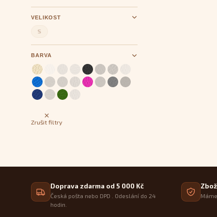
VELIKOST
S
BARVA
Zrušit filtry
Doprava zdarma od 5 000 Kč
Zbož
Česká pošta nebo DPD . Odeslání do 24
Máme 
hodin.