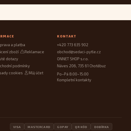
ORMACE
KONTAKT
prava a platba
+420 773 635 902
ácení zboží
Reklamace
obchod@sedaci-pytle.cz
sté dotazy
ONNET SHOP s.r.o.
chodní podmínky
Náves 206, 735 61 Chotěbuz
sady cookies
Můj účet
Po–Pá 8:00–15:00
Kompletní kontakty
VISA
MASTERCARD
GOPAY
QR KÓD
DOBÍRKA