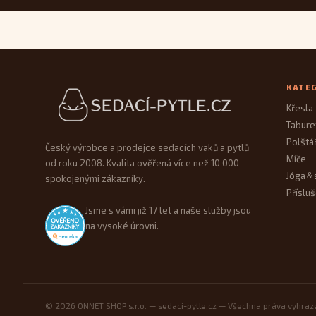
Patička webu
KATE
Křesla
Tabure
Polštá
Český výrobce a prodejce sedacích vaků a pytlů
Míče
od roku 2008. Kvalita ověřená více než 10 000
Jóga
&
spokojenými zákazníky.
Přísluš
Jsme s vámi již 17 let a naše služby jsou
na vysoké úrovni.
© 2026 ONNET SHOP s.r.o. — sedaci-pytle.cz — Všechna práva vyhra