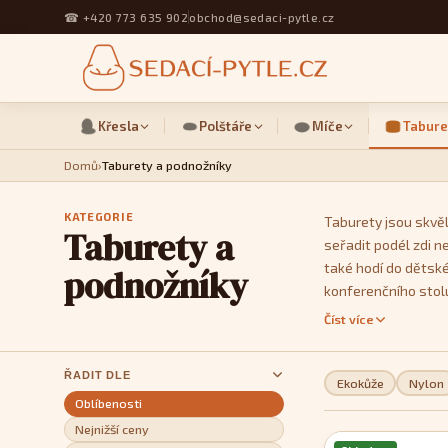
☎
+420 773 635 902
obchod@sedaci-pytle.cz
Křesla
Polštáře
Míče
Tabure
Domů
›
Taburety a podnožníky
KATEGORIE
Taburety jsou skvěl
Taburety a
seřadit podél zdi n
také hodí do dětské
podnožníky
konferenčního stol
tvarů a velikostí a
Číst více
si své rovné linie.
ŘADIT DLE
Ekokůže
Nylon
Oblíbenosti
Nejnižší ceny