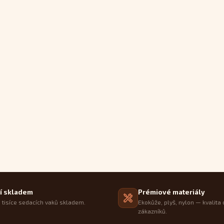
í skladem
Prémiové materiály
tisíce sedacích vaků skladem.
Ekokůže, plyš, nylon — kvalita 
zákazníků.