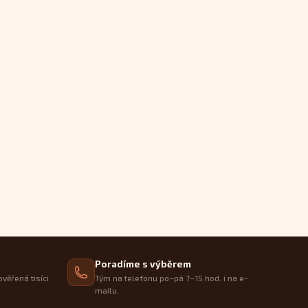
Poradíme s výběrem
ověřená tisíci
Tým na telefonu po–pá 7–15 hod. i na e-
mailu.