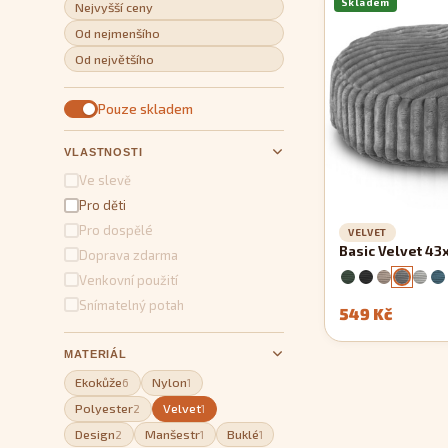
Skladem
Nejvyšší ceny
Od nejmenšího
Od největšího
Pouze skladem
VLASTNOSTI
Ve slevě
Pro děti
Pro dospělé
VELVET
Basic Velvet 43
Doprava zdarma
Venkovní použití
Snímatelný potah
549 Kč
MATERIÁL
Ekokůže
Nylon
6
1
Polyester
Velvet
2
1
Design
Manšestr
Buklé
2
1
1