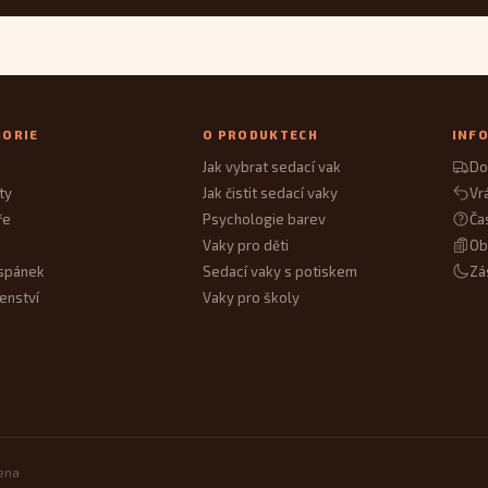
GORIE
O PRODUKTECH
INF
Jak vybrat sedací vak
Do
ty
Jak čistit sedací vaky
Vr
ře
Psychologie barev
Ča
Vaky pro děti
Ob
spánek
Sedací vaky s potiskem
Zá
enství
Vaky pro školy
zena