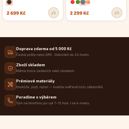
2 699 Kč
2 299 Kč
Doprava zdarma od 5 000 Kč
Česká pošta nebo DPD . Odeslání do 24 hodin.
Zboží skladem
Máme tisíce sedacích vaků skladem.
Prémiové materiály
Ekokůže, plyš, nylon — kvalita ověřená tisíci zákazníků.
Poradíme s výběrem
Tým na telefonu po–pá 7–15 hod. i na e-mailu.