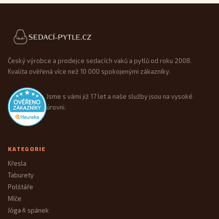
Patička webu
Český výrobce a prodejce sedacích vaků a pytlů od roku 2008.
Kvalita ověřená více než 10 000 spokojenými zákazníky.
Jsme s vámi již 17 let a naše služby jsou na vysoké
úrovni.
KATEGORIE
Křesla
Taburety
Polštáře
Míče
Jóga
spánek
&