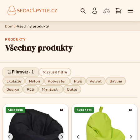
Domů
›
Všechny produkty
PRODUKTY
Všechny produkty
Filtrovat · 1
Zrušit filtry
Ekokůže
Nylon
Polyester
Plyš
Velvet
Bavlna
Design
PES
Manšestr
Buklé
Skladem
M
Skladem
M