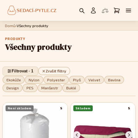
Domů
›
Všechny produkty
PRODUKTY
Všechny produkty
Filtrovat · 1
Zrušit filtry
Ekokůže
Nylon
Polyester
Plyš
Velvet
Bavlna
Design
PES
Manšestr
Buklé
Není skladem
S
Skladem
S