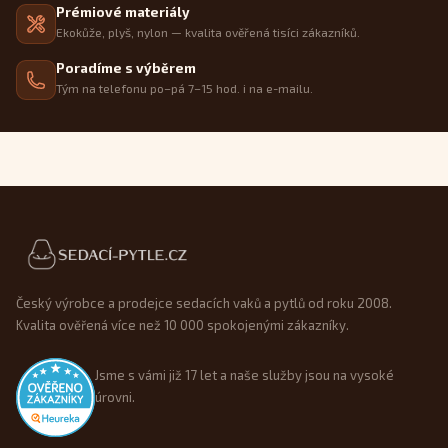
Prémiové materiály
Ekokůže, plyš, nylon — kvalita ověřená tisíci zákazníků.
Poradíme s výběrem
Tým na telefonu po–pá 7–15 hod. i na e-mailu.
Patička webu
Český výrobce a prodejce sedacích vaků a pytlů od roku 2008.
Kvalita ověřená více než 10 000 spokojenými zákazníky.
Jsme s vámi již 17 let a naše služby jsou na vysoké
úrovni.