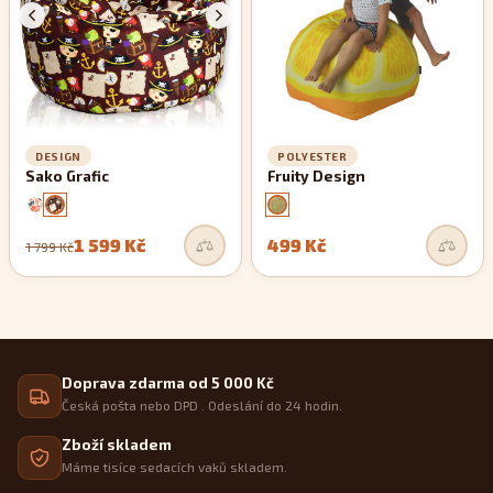
DESIGN
POLYESTER
Sako Grafic
Fruity Design
1 599 Kč
499 Kč
1 799 Kč
Doprava zdarma od 5 000 Kč
Česká pošta nebo DPD . Odeslání do 24 hodin.
Zboží skladem
Máme tisíce sedacích vaků skladem.