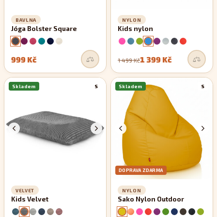
BAVLNA
NYLON
Jóga Bolster Square
Kids nylon
999 Kč
1 399 Kč
1 499 Kč
Skladem
S
Skladem
S
DOPRAVA ZDARMA
VELVET
NYLON
Kids Velvet
Sako Nylon Outdoor