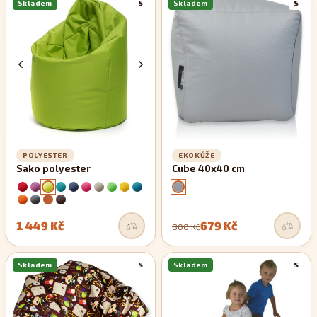
Skladem
S
Skladem
S
POLYESTER
EKOKŮŽE
Sako polyester
Cube 40x40 cm
1 449 Kč
679 Kč
800 Kč
Skladem
S
Skladem
S