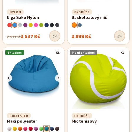
NYLON
EKOKŮŽE
Giga Sako Nylon
Basketbalový míč
2 537 Kč
2 899 Kč
2 699 Kč
Skladem
XL
Není skladem
XL
POLYESTER
EKOKŮŽE
Maxi polyester
Míč tenisový