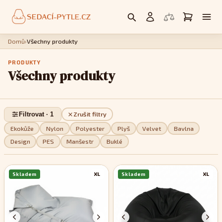
Domů
›
Všechny produkty
PRODUKTY
Všechny produkty
Filtrovat · 1
Zrušit filtry
Ekokůže
Nylon
Polyester
Plyš
Velvet
Bavlna
Design
PES
Manšestr
Buklé
Skladem
XL
Skladem
XL