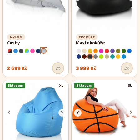
NYLON
EKOKŮŽE
Cushy
Maxi ekokůže
2 699 Kč
3 999 Kč
Skladem
XL
Skladem
XL