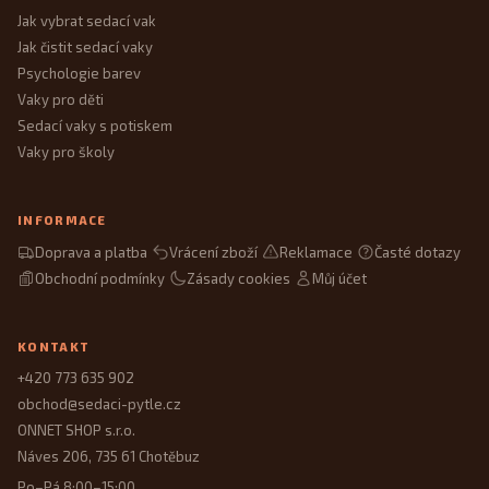
Jak vybrat sedací vak
Jak čistit sedací vaky
Psychologie barev
Vaky pro děti
Sedací vaky s potiskem
Vaky pro školy
INFORMACE
Doprava a platba
Vrácení zboží
Reklamace
Časté dotazy
Obchodní podmínky
Zásady cookies
Můj účet
KONTAKT
+420 773 635 902
obchod@sedaci-pytle.cz
ONNET SHOP s.r.o.
Náves 206, 735 61 Chotěbuz
Po–Pá 8:00–15:00