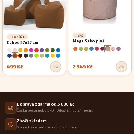
PLYŠ
EKOKŮŽE
Mega Sako plyš
Cubes 37x37 cm
499 Kč
2 549 Kč
Doprava zdarma od 5 000 Kč
Česká pošta nebo DPD . Odeslání do 24 hodin.
Zboží skladem
Máme tisíce sedacích vaků skladem.