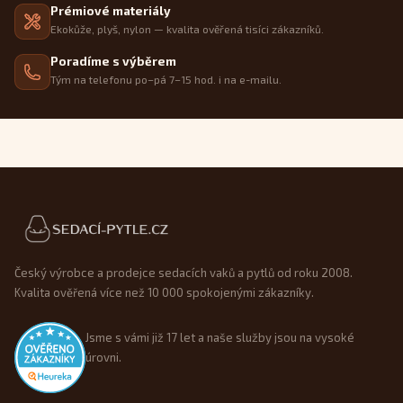
Prémiové materiály
Ekokůže, plyš, nylon — kvalita ověřená tisíci zákazníků.
Poradíme s výběrem
Tým na telefonu po–pá 7–15 hod. i na e-mailu.
Patička webu
Český výrobce a prodejce sedacích vaků a pytlů od roku 2008.
Kvalita ověřená více než 10 000 spokojenými zákazníky.
Jsme s vámi již 17 let a naše služby jsou na vysoké
úrovni.