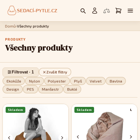
Domů
›
Všechny produkty
PRODUKTY
Všechny produkty
Filtrovat · 1
Zrušit filtry
Ekokůže
Nylon
Polyester
Plyš
Velvet
Bavlna
Design
PES
Manšestr
Buklé
Skladem
Skladem
L