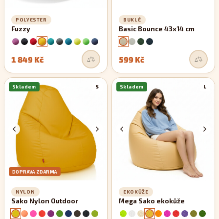
POLYESTER
BUKLÉ
Fuzzy
Basic Bounce 43x14 cm
1 849 Kč
599 Kč
Skladem
S
Skladem
L
DOPRAVA ZDARMA
NYLON
EKOKŮŽE
Sako Nylon Outdoor
Mega Sako ekokůže