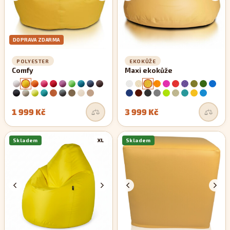
DOPRAVA ZDARMA
POLYESTER
EKOKŮŽE
Comfy
Maxi ekokůže
1 999 Kč
3 999 Kč
Skladem
XL
Skladem