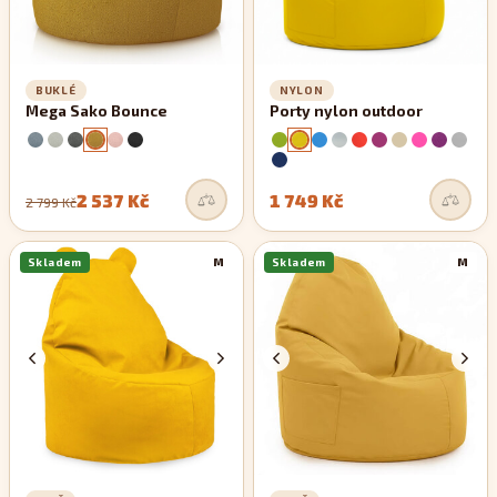
BUKLÉ
NYLON
Mega Sako Bounce
Porty nylon outdoor
2 537 Kč
1 749 Kč
2 799 Kč
Skladem
M
Skladem
M