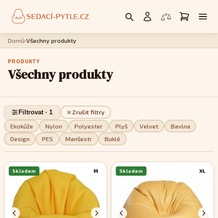
Domů
›
Všechny produkty
PRODUKTY
Všechny produkty
Filtrovat · 1
Zrušit filtry
Ekokůže
Nylon
Polyester
Plyš
Velvet
Bavlna
Design
PES
Manšestr
Buklé
Skladem
M
Skladem
XL