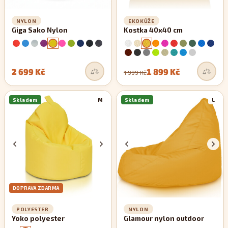
NYLON
EKOKŮŽE
Giga Sako Nylon
Kostka 40x40 cm
2 699 Kč
1 899 Kč
1 999 Kč
Skladem
M
Skladem
L
DOPRAVA ZDARMA
POLYESTER
NYLON
Yoko polyester
Glamour nylon outdoor