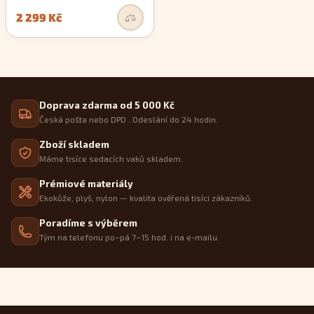
2 299 Kč
Doprava zdarma od 5 000 Kč
Česká pošta nebo DPD . Odeslání do 24 hodin.
Zboží skladem
Máme tisíce sedacích vaků skladem.
Prémiové materiály
Ekokůže, plyš, nylon — kvalita ověřená tisíci zákazníků.
Poradíme s výběrem
Tým na telefonu po–pá 7–15 hod. i na e-mailu.