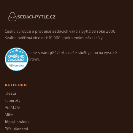
Patička webu
Český výrobce a prodejce sedacích vaků a pytlů od roku 2008.
Kvalita ověřená více než 10 000 spokojenými zákazníky.
Jsme s vámi již 17 let a naše služby jsou na vysoké
úrovni.
KATEGORIE
Křesla
Taburety
Polštáře
Míče
Jóga
spánek
&
Příslušenství