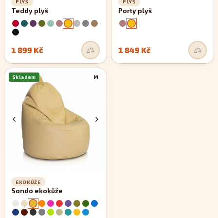
PLYŠ
PLYŠ
Teddy plyš
Porty plyš
1 899 Kč
1 849 Kč
Skladem
M
EKOKŮŽE
Sondo ekokůže