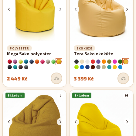
POLYESTER
EKOKŮŽE
Mega Sako polyester
Tera Sako ekokůže
2 449 Kč
3 399 Kč
Skladem
L
Skladem
M