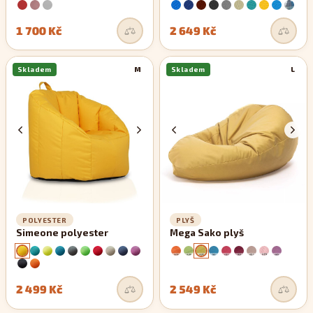
1 700 Kč
2 649 Kč
Skladem
M
Skladem
L
POLYESTER
PLYŠ
Simeone polyester
Mega Sako plyš
2 499 Kč
2 549 Kč