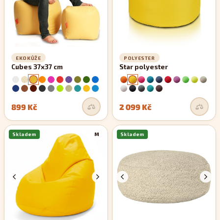
EKOKŮŽE
POLYESTER
Cubes 37x37 cm
Star polyester
899 Kč
2 099 Kč
Skladem
M
Skladem