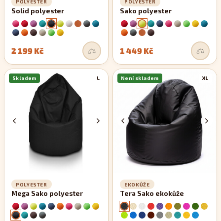
POLYESTER
POLYESTER
Solid polyester
Sako polyester
2 199 Kč
1 449 Kč
Skladem
L
Není skladem
XL
POLYESTER
EKOKŮŽE
Mega Sako polyester
Tera Sako ekokůže