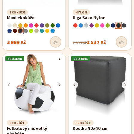
EKOKŮŽE
NYLON
Maxi ekokůže
Giga Sako Nylon
3 999 Kč
2 537 Kč
2 699 Kč
Skladem
L
Skladem
EKOKŮŽE
EKOKŮŽE
Fotbalový míč velký
Kostka 40x40 cm
ekokůže