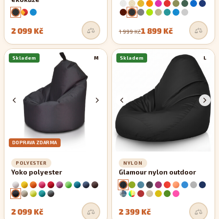
2 099 Kč
1 899 Kč
1 999 Kč
Skladem
M
Skladem
L
DOPRAVA ZDARMA
POLYESTER
NYLON
Yoko polyester
Glamour nylon outdoor
2 099 Kč
2 399 Kč