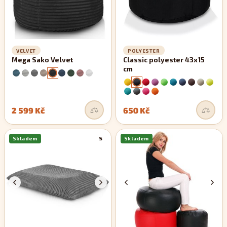
VELVET
POLYESTER
Mega Sako Velvet
Classic polyester 43x15
cm
2 599 Kč
650 Kč
Skladem
S
Skladem