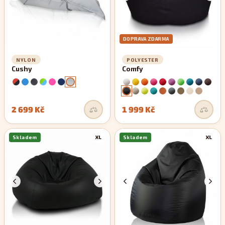
DOPRAVA ZDARMA
NYLON
POLYESTER
Cushy
Comfy
2 699 Kč
1 999 Kč
Skladem
XL
Skladem
XL