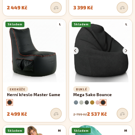
2 449 Kč
3 399 Kč
Skladem
L
Skladem
L
EKOKŮŽE
BUKLÉ
Herní křeslo Master Game
Mega Sako Bounce
2 499 Kč
2 537 Kč
2 799 Kč
Skladem
M
Skladem
M