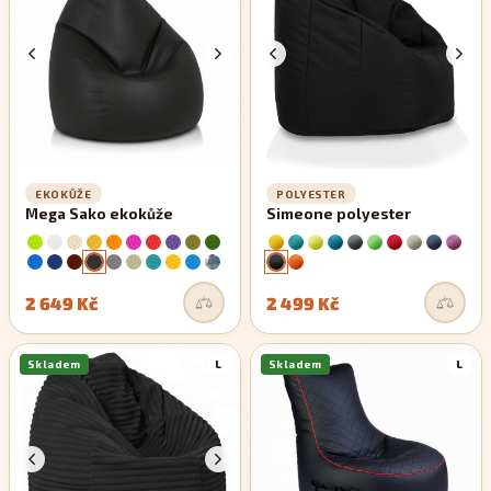
EKOKŮŽE
POLYESTER
Mega Sako ekokůže
Simeone polyester
2 649 Kč
2 499 Kč
Skladem
L
Skladem
L