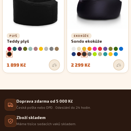
PLYŠ
EKOKŮŽE
Teddy plyš
Sondo ekokůže
1 899 Kč
2 299 Kč
Doprava zdarma od 5 000 Kč
Česká pošta nebo DPD . Odeslání do 24 hodin.
Zboží skladem
Máme tisíce sedacích vaků skladem.