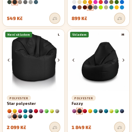
549 Kč
899 Kč
Není skladem
L
Skladem
M
POLYESTER
POLYESTER
Star polyester
Fuzzy
2 099 Kč
1 849 Kč