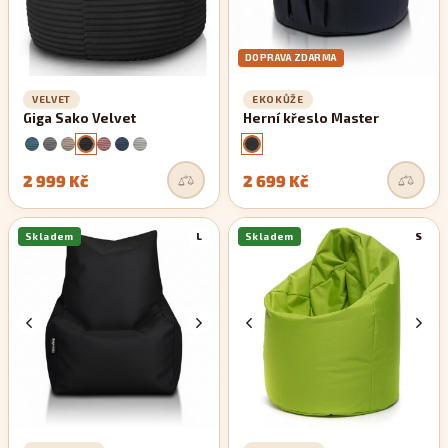
DOPRAVA ZDARMA
VELVET
EKOKŮŽE
Giga Sako Velvet
Herní křeslo Master
2 999 Kč
2 699 Kč
Skladem
L
Skladem
S