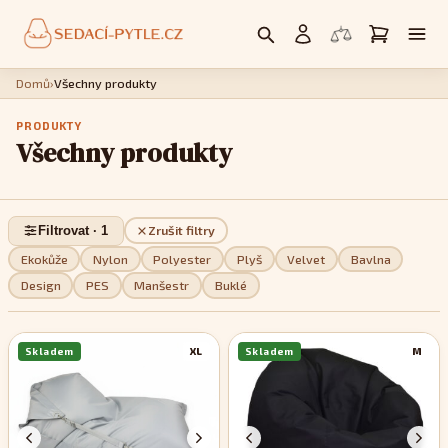
Domů
›
Všechny produkty
PRODUKTY
Všechny produkty
Filtrovat · 1
Zrušit filtry
Ekokůže
Nylon
Polyester
Plyš
Velvet
Bavlna
Design
PES
Manšestr
Buklé
Skladem
XL
Skladem
M