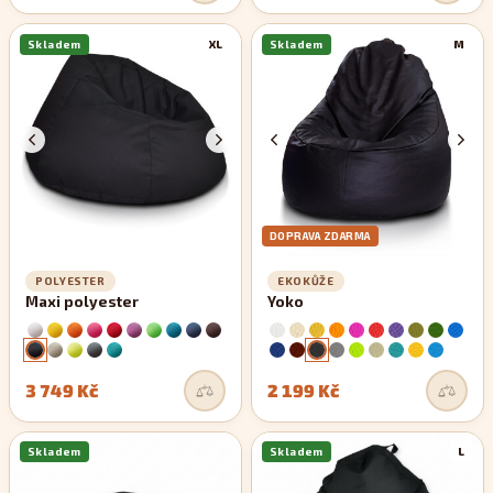
Skladem
XL
Skladem
M
DOPRAVA ZDARMA
POLYESTER
EKOKŮŽE
Maxi polyester
Yoko
3 749 Kč
2 199 Kč
Skladem
Skladem
L