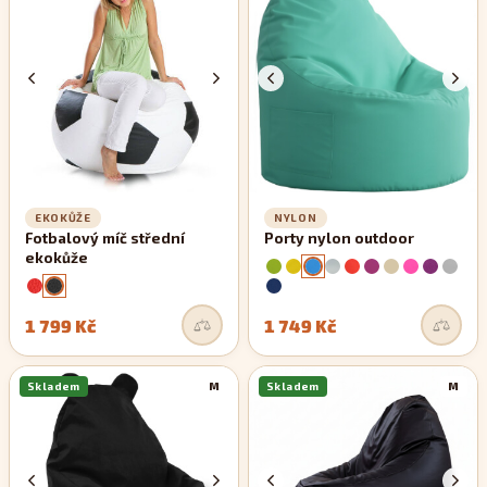
EKOKŮŽE
NYLON
Fotbalový míč střední
Porty nylon outdoor
ekokůže
1 799 Kč
1 749 Kč
Skladem
M
Skladem
M