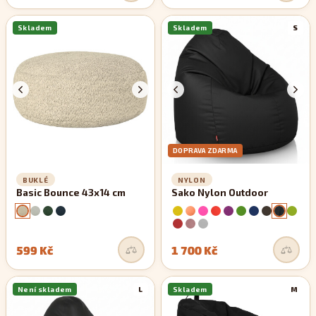
Skladem
Skladem
S
DOPRAVA ZDARMA
BUKLÉ
NYLON
Basic Bounce 43x14 cm
Sako Nylon Outdoor
599 Kč
1 700 Kč
Není skladem
L
Skladem
M