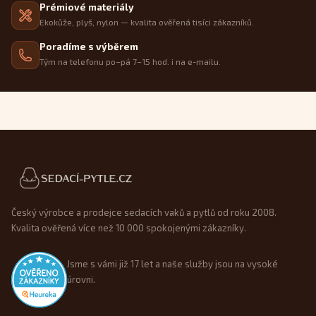
Prémiové materiály
Ekokůže, plyš, nylon — kvalita ověřená tisíci zákazníků.
Poradíme s výběrem
Tým na telefonu po–pá 7–15 hod. i na e-mailu.
Patička webu
Český výrobce a prodejce sedacích vaků a pytlů od roku 2008.
Kvalita ověřená více než 10 000 spokojenými zákazníky.
Jsme s vámi již 17 let a naše služby jsou na vysoké
úrovni.